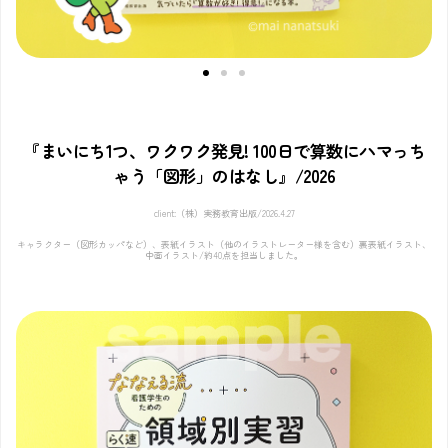
『まいにち1つ、ワクワク発見! 100日で算数にハマっち
ゃう「図形」のはなし』/2026
client:（株）実務教育出版/2026.4.27
キャラクター（図形カッパなど）、表紙イラスト（他のイラストレーター様を含む）裏表紙イラスト、
中面イラスト/約40点を担当しました。