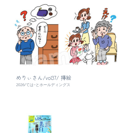
めりぃさん/vol37/ 挿絵
2026/ては~とホールディングス