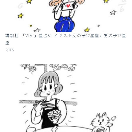
講談社 「ViVi」星占い イラスト女の子12星座と男の子12星
座
2016