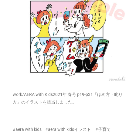
work/AERA with Kids2021年 春号 p19-p31「ほめ方・叱り
方」のイラストを担当しました。
#aera with kids #aera with kidsイラスト #子育て